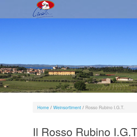
Home
/
Weinsortiment
/
Rosso Rubino I.G.T.
Il Rosso Rubino I.G.T